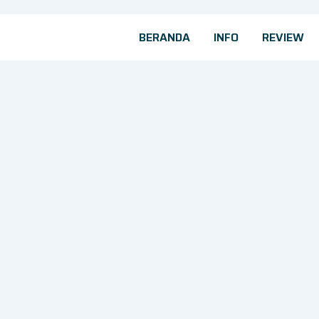
BERANDA
INFO
REVIEW