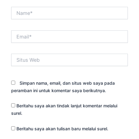
Name*
Email*
Situs
Web
Simpan nama, email, dan situs web saya pada
peramban ini untuk komentar saya berikutnya.
Beritahu saya akan tindak lanjut komentar melalui
surel.
Beritahu saya akan tulisan baru melalui surel.