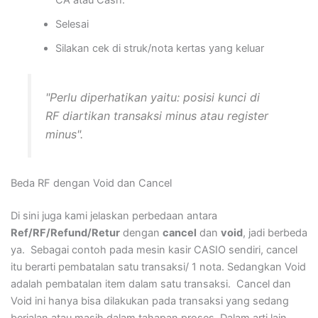
CA atau Cash.
Selesai
Silakan cek di struk/nota kertas yang keluar
"Perlu diperhatikan yaitu: posisi kunci di
RF diartikan transaksi minus atau register
minus".
Beda RF dengan Void dan Cancel
Di sini juga kami jelaskan perbedaan antara
Ref/RF/Refund/Retur
dengan
cancel
dan
void
, jadi berbeda
ya.
Sebagai contoh pada mesin kasir CASIO sendiri, cancel
itu berarti pembatalan satu transaksi/ 1 nota.
Sedangkan Void
adalah pembatalan item dalam satu transaksi.
Cancel dan
Void ini hanya bisa dilakukan pada transaksi yang sedang