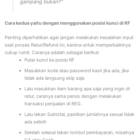
gampang bukan?''
Cara kedua yaitu dengan menggunakan posisi kunci di RF
Penting diperhatikan agar jangan melakukan kesalahan input
saat proses Retur/Refund ini, karena untuk memperbaikinya
cukup rumit.
Caranya adalah sebagai berikut:
Putar kunci ke posisi RF
Masukkan kode atau password kasir jika ada, jika
tidak ada langsung skip saja
Lalu masukkan item barang apa saja yang ingin di
retur, caranya sama persis dengan melakukan
transaksi penjualan di REG.
Lalu tekan Subtotal, pastikan jumlahnya sesuai tidak
ada selisih
Setelah selesai tekan tombol pembayaran, misalnya