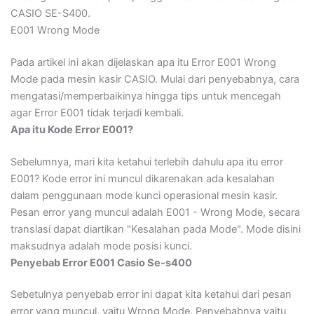
CASIO SE-S400.
E001 Wrong Mode
Pada artikel ini akan dijelaskan apa itu Error E001 Wrong
Mode pada mesin kasir CASIO. Mulai dari penyebabnya, cara
mengatasi/memperbaikinya hingga tips untuk mencegah
agar Error E001 tidak terjadi kembali.
Apa itu Kode Error E001?
Sebelumnya, mari kita ketahui terlebih dahulu apa itu error
E001? Kode error ini muncul dikarenakan ada kesalahan
dalam penggunaan mode kunci operasional mesin kasir.
Pesan error yang muncul adalah E001 - Wrong Mode, secara
translasi dapat diartikan "Kesalahan pada Mode". Mode disini
maksudnya adalah mode posisi kunci.
Penyebab Error E001 Casio Se-s400
Sebetulnya penyebab error ini dapat kita ketahui dari pesan
error yang muncul, yaitu Wrong Mode.
Penyebabnya yaitu