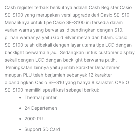
Cash register terbaik berikutnya adalah Cash Register Casio
SE-S100 yang merupakan versi upgrade dari Casio SE-S10.
Menariknya untuk tipe Casio SE-S100 ini tersedia dalam
varian warna yang bervariasi dibandingkan dengan S10.
pilihan warnanya yaitu Gold Silver merah dan hitam.
Casio
SE-S100 telah dibekali dengan layar utama tipe LCD dengan
backlight berwarna hijau. Sedangkan untuk customer display
sekali dengan LCD dengan backlight berwarna putih.
Peningkatan lainnya yaitu jumlah karakter Departemen
maupun PLU telah berjumlah sebanyak 12 karakter
dibandingkan Casio SE-S10 yang hanya 8 karakter.
CASIO
SE-S100 memiliki spesifikasi sebagai berikut:
Thermal printer
24 Departemen
2000 PLU
Support SD Card