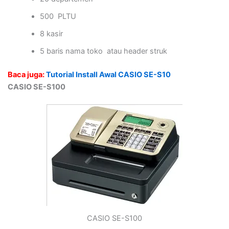
500 PLTU
8 kasir
5 baris nama toko atau header struk
Baca juga:
Tutorial Install Awal CASIO SE-S10
CASIO SE-S100
CASIO SE-S100